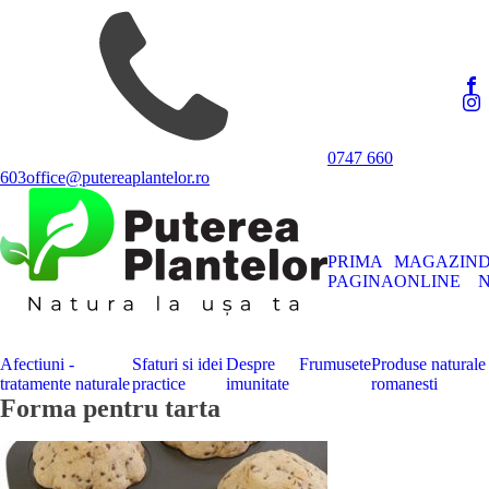
0747 660
603
office@putereaplantelor.ro
PRIMA
MAGAZIN
PAGINA
ONLINE
N
Afectiuni -
Sfaturi si idei
Despre
Frumusete
Produse naturale
tratamente naturale
practice
imunitate
romanesti
Forma pentru tarta