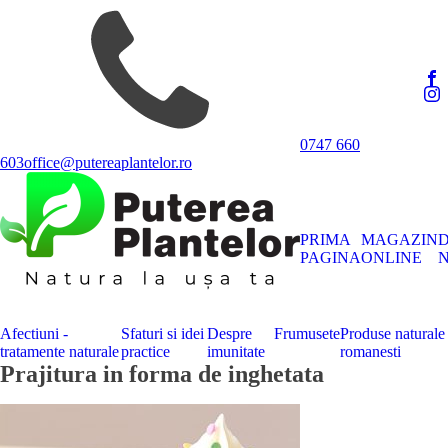
0747 660
603
office@putereaplantelor.ro
PRIMA
MAGAZIN
PAGINA
ONLINE
N
Afectiuni -
Sfaturi si idei
Despre
Frumusete
Produse naturale
tratamente naturale
practice
imunitate
romanesti
Prajitura in forma de inghetata