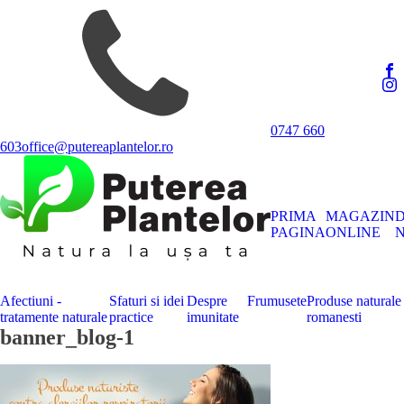
0747 660
603
office@putereaplantelor.ro
PRIMA
MAGAZIN
PAGINA
ONLINE
N
Afectiuni -
Sfaturi si idei
Despre
Frumusete
Produse naturale
tratamente naturale
practice
imunitate
romanesti
banner_blog-1