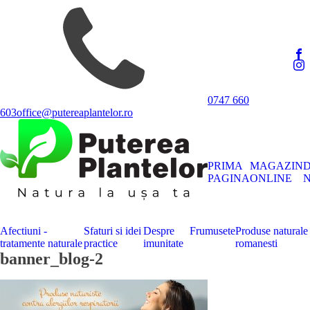
0747 660
603
office@putereaplantelor.ro
PRIMA
MAGAZIN
PAGINA
ONLINE
N
Afectiuni -
Sfaturi si idei
Despre
Frumusete
Produse naturale
tratamente naturale
practice
imunitate
romanesti
banner_blog-2