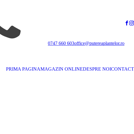
0747 660 603
office@putereaplantelor.ro
PRIMA PAGINA
MAGAZIN ONLINE
DESPRE NOI
CONTACT