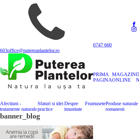
0747 660
603
office@putereaplantelor.ro
PRIMA
MAGAZIN
PAGINA
ONLINE
N
Afectiuni -
Sfaturi si idei
Despre
Frumusete
Produse naturale
tratamente naturale
practice
imunitate
romanesti
banner_blog