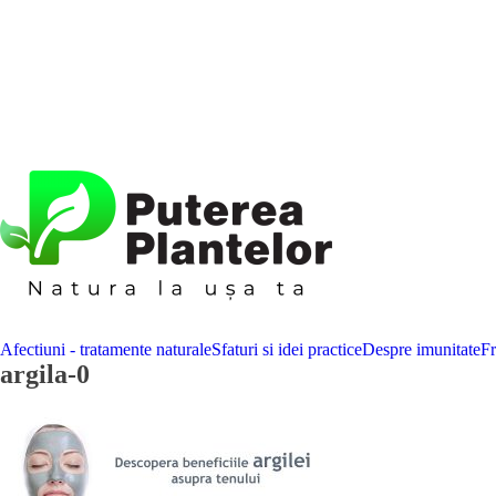
Afectiuni - tratamente naturale
Sfaturi si idei practice
Despre imunitate
F
argila-0