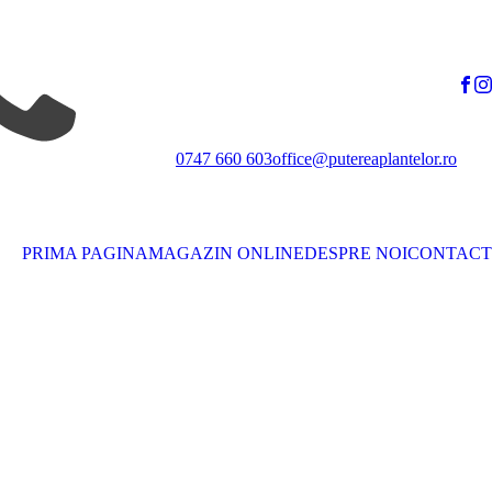
0747 660 603
office@putereaplantelor.ro
PRIMA PAGINA
MAGAZIN ONLINE
DESPRE NOI
CONTACT