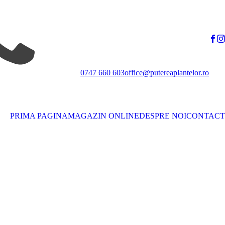
0747 660 603
office@putereaplantelor.ro
PRIMA PAGINA
MAGAZIN ONLINE
DESPRE NOI
CONTACT