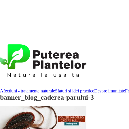
Afectiuni - tratamente naturale
Sfaturi si idei practice
Despre imunitate
F
banner_blog_caderea-parului-3