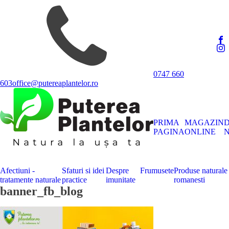
0747 660
603
office@putereaplantelor.ro
PRIMA
MAGAZIN
PAGINA
ONLINE
N
Afectiuni -
Sfaturi si idei
Despre
Frumusete
Produse naturale
tratamente naturale
practice
imunitate
romanesti
banner_fb_blog