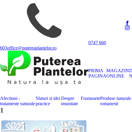
0747 660
603
office@putereaplantelor.ro
PRIMA
MAGAZIN
PAGINA
ONLINE
N
Afectiuni -
Sfaturi si idei
Despre
Frumusete
Produse naturale
tratamente naturale
practice
imunitate
romanesti
1