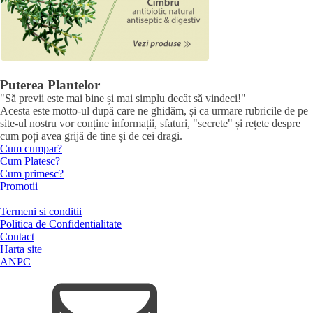
Puterea Plantelor
"Să previi este mai bine și mai simplu decât să vindeci!"
Acesta este motto-ul după care ne ghidăm, și ca urmare rubricile de pe
site-ul nostru vor conține informații, sfaturi, "secrete" și rețete despre
cum poți avea grijă de tine și de cei dragi.
Cum cumpar?
Cum Platesc?
Cum primesc?
Promotii
Termeni si conditii
Politica de Confidentialitate
Contact
Harta site
ANPC