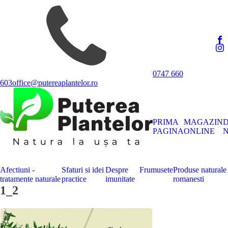
0747 660
603
office@putereaplantelor.ro
PRIMA
MAGAZIN
PAGINA
ONLINE
N
Afectiuni -
Sfaturi si idei
Despre
Frumusete
Produse naturale
tratamente naturale
practice
imunitate
romanesti
1_2