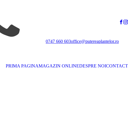
0747 660 603
office@putereaplantelor.ro
PRIMA PAGINA
MAGAZIN ONLINE
DESPRE NOI
CONTACT