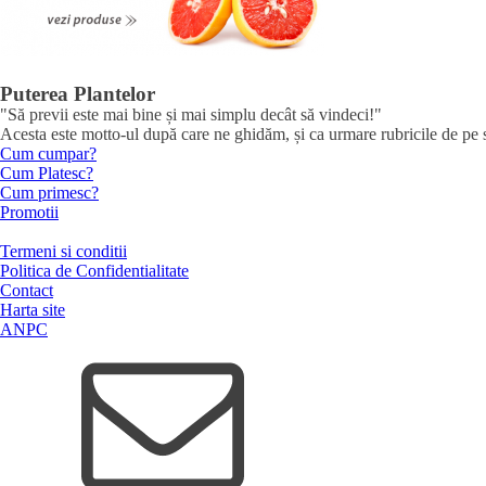
Puterea Plantelor
"Să previi este mai bine și mai simplu decât să vindeci!"
Acesta este motto-ul după care ne ghidăm, și ca urmare rubricile de pe sit
Cum cumpar?
Cum Platesc?
Cum primesc?
Promotii
Termeni si conditii
Politica de Confidentialitate
Contact
Harta site
ANPC