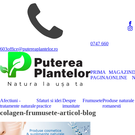
0747 660
603
office@putereaplantelor.ro
PRIMA
MAGAZIN
PAGINA
ONLINE
N
Afectiuni -
Sfaturi si idei
Despre
Frumusete
Produse naturale
tratamente naturale
practice
imunitate
romanesti
colagen-frumusete-articol-blog