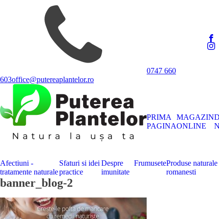
0747 660
603
office@putereaplantelor.ro
PRIMA
MAGAZIN
PAGINA
ONLINE
N
Afectiuni -
Sfaturi si idei
Despre
Frumusete
Produse naturale
tratamente naturale
practice
imunitate
romanesti
banner_blog-2