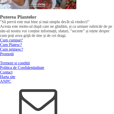
Puterea Plantelor
"Să previi este mai bine și mai simplu decât să vindeci!"
Acesta este motto-ul după care ne ghidăm, și ca urmare rubricile de pe
site-ul nostru vor conține informații, sfaturi, "secrete" și rețete despre
cum poți avea grijă de tine și de cei dragi.
Cum cumpar?
Cum Platesc?
Cum primesc?
Promotii
Termeni si conditii
Politica de Confidentialitate
Contact
Harta site
ANPC