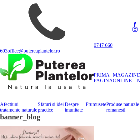
0747 660
603
office@putereaplantelor.ro
PRIMA
MAGAZIN
PAGINA
ONLINE
N
Afectiuni -
Sfaturi si idei
Despre
Frumusete
Produse naturale
tratamente naturale
practice
imunitate
romanesti
banner_blog