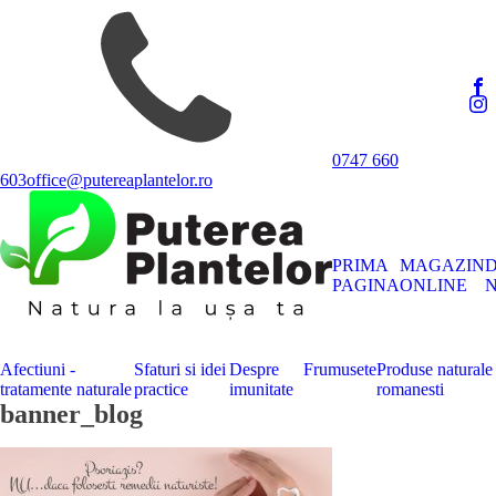
0747 660
603
office@putereaplantelor.ro
PRIMA
MAGAZIN
PAGINA
ONLINE
N
Afectiuni -
Sfaturi si idei
Despre
Frumusete
Produse naturale
tratamente naturale
practice
imunitate
romanesti
banner_blog