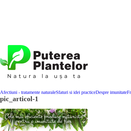
Afectiuni - tratamente naturale
Sfaturi si idei practice
Despre imunitate
F
pic_articol-1