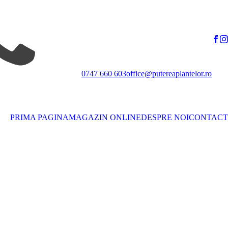
0747 660 603
office@putereaplantelor.ro
PRIMA PAGINA
MAGAZIN ONLINE
DESPRE NOI
CONTACT