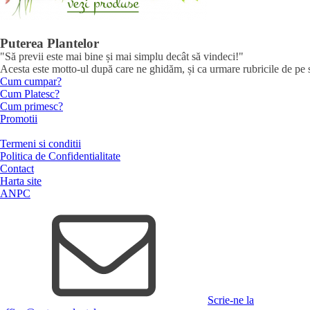
Puterea Plantelor
"Să previi este mai bine și mai simplu decât să vindeci!"
Acesta este motto-ul după care ne ghidăm, și ca urmare rubricile de pe sit
Cum cumpar?
Cum Platesc?
Cum primesc?
Promotii
Termeni si conditii
Politica de Confidentialitate
Contact
Harta site
ANPC
Scrie-ne la