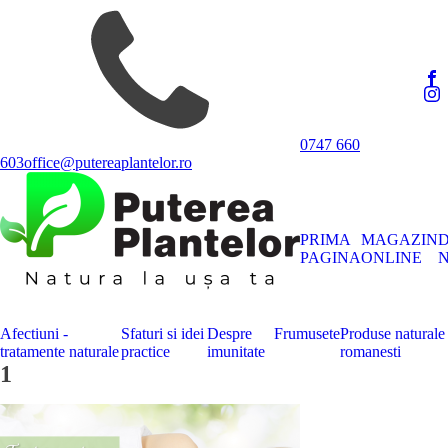
0747 660
603
office@putereaplantelor.ro
PRIMA
MAGAZIN
PAGINA
ONLINE
N
Afectiuni -
Sfaturi si idei
Despre
Frumusete
Produse naturale
tratamente naturale
practice
imunitate
romanesti
1