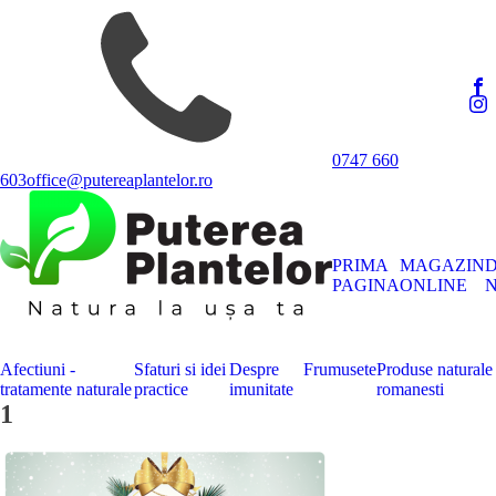
0747 660
603
office@putereaplantelor.ro
PRIMA
MAGAZIN
PAGINA
ONLINE
N
Afectiuni -
Sfaturi si idei
Despre
Frumusete
Produse naturale
tratamente naturale
practice
imunitate
romanesti
1