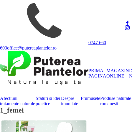
0747 660
603
office@putereaplantelor.ro
PRIMA
MAGAZIN
PAGINA
ONLINE
N
Afectiuni -
Sfaturi si idei
Despre
Frumusete
Produse naturale
tratamente naturale
practice
imunitate
romanesti
1_femei