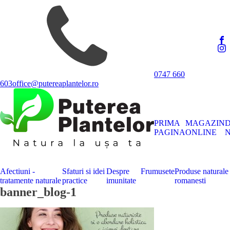
0747 660
603
office@putereaplantelor.ro
PRIMA
MAGAZIN
PAGINA
ONLINE
N
Afectiuni -
Sfaturi si idei
Despre
Frumusete
Produse naturale
tratamente naturale
practice
imunitate
romanesti
banner_blog-1