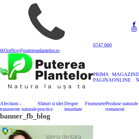
0747 660
603
office@putereaplantelor.ro
PRIMA
MAGAZIN
PAGINA
ONLINE
N
Afectiuni -
Sfaturi si idei
Despre
Frumusete
Produse naturale
tratamente naturale
practice
imunitate
romanesti
banner_fb_blog