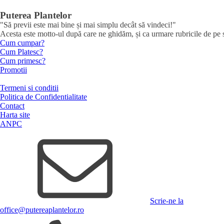
Puterea Plantelor
"Să previi este mai bine și mai simplu decât să vindeci!"
Acesta este motto-ul după care ne ghidăm, și ca urmare rubricile de pe sit
Cum cumpar?
Cum Platesc?
Cum primesc?
Promotii
Termeni si conditii
Politica de Confidentialitate
Contact
Harta site
ANPC
Scrie-ne la
office@putereaplantelor.ro