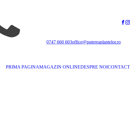
0747 660 603
office@putereaplantelor.ro
PRIMA PAGINA
MAGAZIN ONLINE
DESPRE NOI
CONTACT