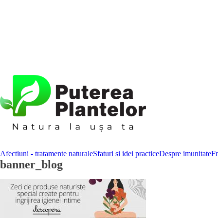
Afectiuni - tratamente naturale
Sfaturi si idei practice
Despre imunitate
F
banner_blog