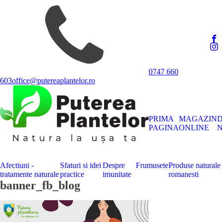
0747 660
603
office@putereaplantelor.ro
PRIMA
MAGAZIN
PAGINA
ONLINE
N
Afectiuni -
Sfaturi si idei
Despre
Frumusete
Produse naturale
tratamente naturale
practice
imunitate
romanesti
banner_fb_blog