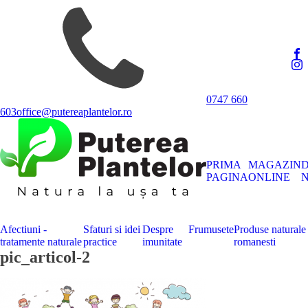
0747 660
603
office@putereaplantelor.ro
PRIMA
MAGAZIN
PAGINA
ONLINE
N
Afectiuni -
Sfaturi si idei
Despre
Frumusete
Produse naturale
tratamente naturale
practice
imunitate
romanesti
pic_articol-2