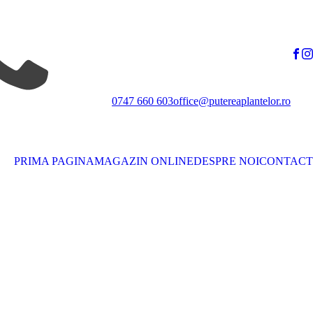
0747 660 603
office@putereaplantelor.ro
PRIMA PAGINA
MAGAZIN ONLINE
DESPRE NOI
CONTACT