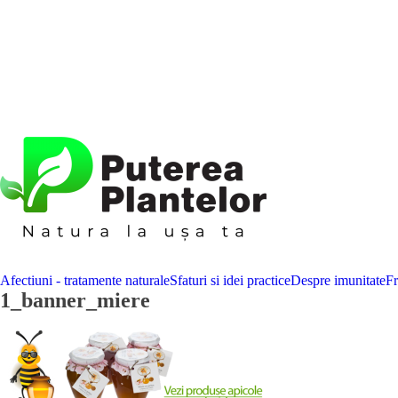
Afectiuni - tratamente naturale
Sfaturi si idei practice
Despre imunitate
F
1_banner_miere