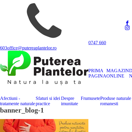
0747 660
603
office@putereaplantelor.ro
PRIMA
MAGAZIN
PAGINA
ONLINE
N
Afectiuni -
Sfaturi si idei
Despre
Frumusete
Produse naturale
tratamente naturale
practice
imunitate
romanesti
banner_blog-1