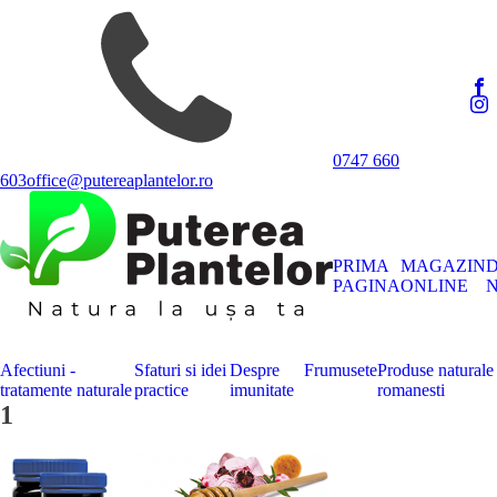
0747 660
603
office@putereaplantelor.ro
PRIMA
MAGAZIN
PAGINA
ONLINE
N
Afectiuni -
Sfaturi si idei
Despre
Frumusete
Produse naturale
tratamente naturale
practice
imunitate
romanesti
1