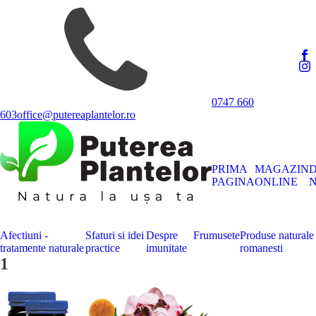
0747 660
603
office@putereaplantelor.ro
PRIMA
MAGAZIN
PAGINA
ONLINE
N
Afectiuni -
Sfaturi si idei
Despre
Frumusete
Produse naturale
tratamente naturale
practice
imunitate
romanesti
1