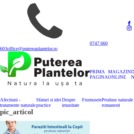
0747 660
603
office@putereaplantelor.ro
PRIMA
MAGAZIN
PAGINA
ONLINE
N
Afectiuni -
Sfaturi si idei
Despre
Frumusete
Produse naturale
tratamente naturale
practice
imunitate
romanesti
pic_articol