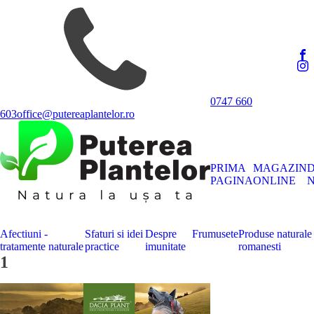
0747 660
603
office@putereaplantelor.ro
PRIMA
MAGAZIN
PAGINA
ONLINE
N
Afectiuni -
Sfaturi si idei
Despre
Frumusete
Produse naturale
tratamente naturale
practice
imunitate
romanesti
1