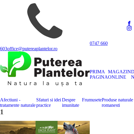
0747 660
603
office@putereaplantelor.ro
PRIMA
MAGAZIN
PAGINA
ONLINE
N
Afectiuni -
Sfaturi si idei
Despre
Frumusete
Produse naturale
tratamente naturale
practice
imunitate
romanesti
1