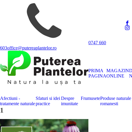
0747 660
603
office@putereaplantelor.ro
PRIMA
MAGAZIN
PAGINA
ONLINE
N
Afectiuni -
Sfaturi si idei
Despre
Frumusete
Produse naturale
tratamente naturale
practice
imunitate
romanesti
1