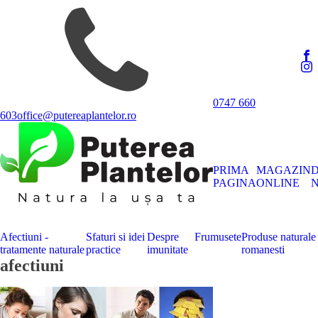
0747 660
603
office@putereaplantelor.ro
PRIMA
MAGAZIN
PAGINA
ONLINE
N
Afectiuni -
Sfaturi si idei
Despre
Frumusete
Produse naturale
tratamente naturale
practice
imunitate
romanesti
afectiuni