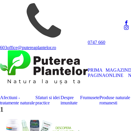
0747 660
603
office@putereaplantelor.ro
PRIMA
MAGAZIN
PAGINA
ONLINE
N
Afectiuni -
Sfaturi si idei
Despre
Frumusete
Produse naturale
tratamente naturale
practice
imunitate
romanesti
1