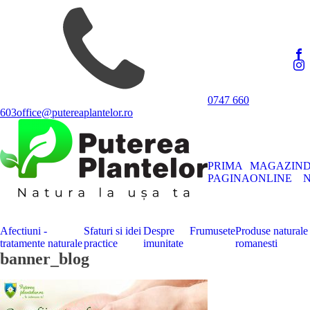
0747 660
603
office@putereaplantelor.ro
PRIMA
MAGAZIN
PAGINA
ONLINE
N
Afectiuni -
Sfaturi si idei
Despre
Frumusete
Produse naturale
tratamente naturale
practice
imunitate
romanesti
banner_blog