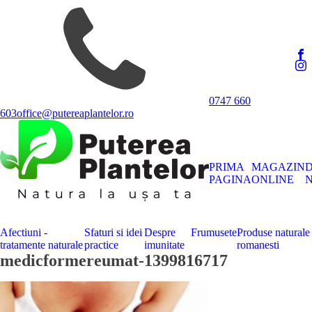
0747 660
603
office@putereaplantelor.ro
PRIMA
MAGAZIN
PAGINA
ONLINE
N
Afectiuni -
Sfaturi si idei
Despre
Frumusete
Produse naturale
tratamente naturale
practice
imunitate
romanesti
medicformereumat-1399816717