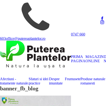
0747 660
603
office@putereaplantelor.ro
PRIMA
MAGAZIN
PAGINA
ONLINE
N
Afectiuni -
Sfaturi si idei
Despre
Frumusete
Produse naturale
tratamente naturale
practice
imunitate
romanesti
banner_fb_blog