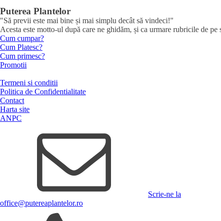
Puterea Plantelor
"Să previi este mai bine și mai simplu decât să vindeci!"
Acesta este motto-ul după care ne ghidăm, și ca urmare rubricile de pe sit
Cum cumpar?
Cum Platesc?
Cum primesc?
Promotii
Termeni si conditii
Politica de Confidentialitate
Contact
Harta site
ANPC
Scrie-ne la
office@putereaplantelor.ro