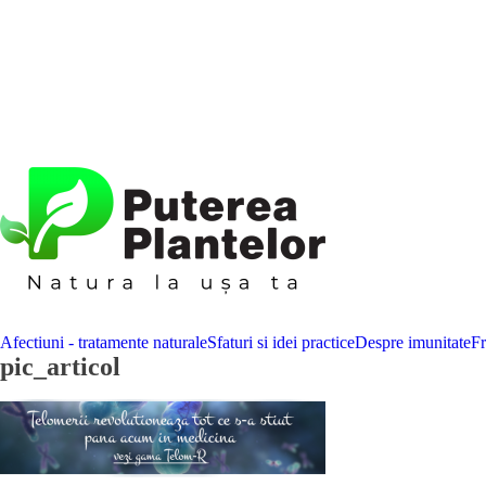
Afectiuni - tratamente naturale
Sfaturi si idei practice
Despre imunitate
F
pic_articol