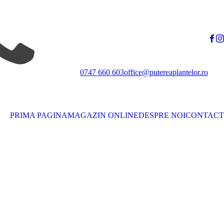
0747 660 603
office@putereaplantelor.ro
PRIMA PAGINA
MAGAZIN ONLINE
DESPRE NOI
CONTACT