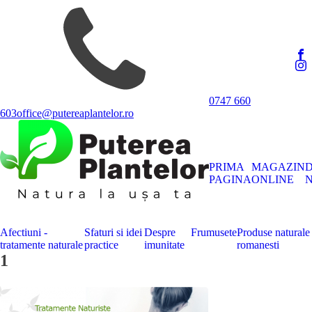
0747 660
603
office@putereaplantelor.ro
PRIMA
MAGAZIN
PAGINA
ONLINE
N
Afectiuni -
Sfaturi si idei
Despre
Frumusete
Produse naturale
tratamente naturale
practice
imunitate
romanesti
1