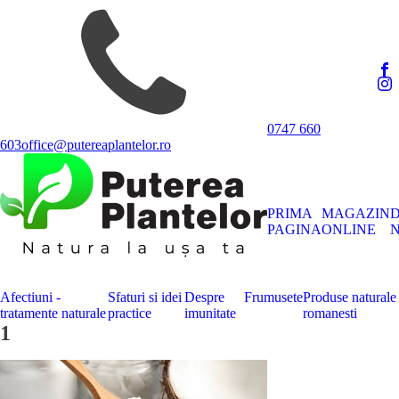
0747 660
603
office@putereaplantelor.ro
PRIMA
MAGAZIN
PAGINA
ONLINE
N
Afectiuni -
Sfaturi si idei
Despre
Frumusete
Produse naturale
tratamente naturale
practice
imunitate
romanesti
1