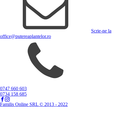
Scrie-ne la
office@putereaplantelor.ro
0747 660 603
0734 158 685
Familis Online SRL © 2013 - 2022