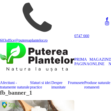
0747 660
603
office@putereaplantelor.ro
PRIMA
MAGAZIN
PAGINA
ONLINE
N
Afectiuni -
Sfaturi si idei
Despre
Frumusete
Produse naturale
tratamente naturale
practice
imunitate
romanesti
fb_banner_1