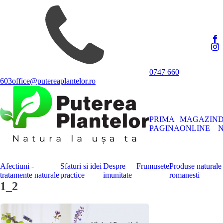
0747 660
603
office@putereaplantelor.ro
PRIMA
MAGAZIN
PAGINA
ONLINE
N
Afectiuni -
Sfaturi si idei
Despre
Frumusete
Produse naturale
tratamente naturale
practice
imunitate
romanesti
1_2