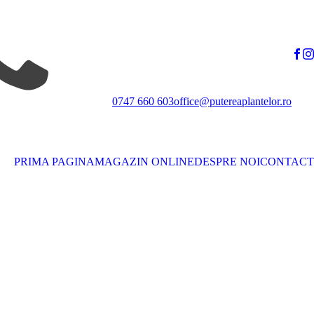
0747 660 603
office@putereaplantelor.ro
PRIMA PAGINA
MAGAZIN ONLINE
DESPRE NOI
CONTACT