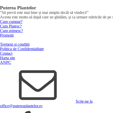
Puterea Plantelor
"Să previi este mai bine și mai simplu decât să vindeci!"
Acesta este motto-ul după care ne ghidăm, și ca urmare rubricile de pe sit
Cum cumpar?
Cum Platesc?
Cum primesc?
Promotii
Termeni si conditii
Politica de Confidentialitate
Contact
Harta site
ANPC
Scrie-ne la
office@putereaplantelor.ro