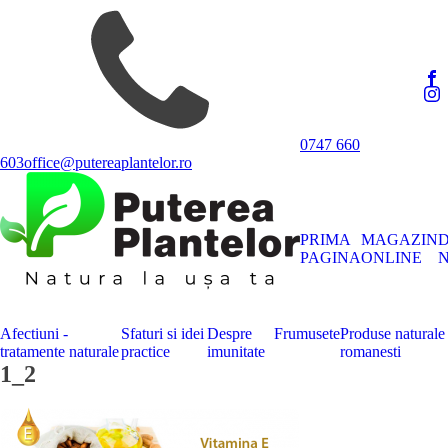
0747 660
603
office@putereaplantelor.ro
PRIMA
MAGAZIN
PAGINA
ONLINE
N
Afectiuni -
Sfaturi si idei
Despre
Frumusete
Produse naturale
tratamente naturale
practice
imunitate
romanesti
1_2