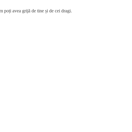
 poți avea grijă de tine și de cei dragi.