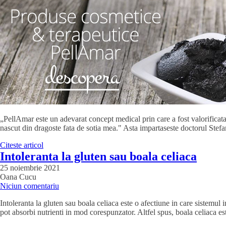
„PellAmar este un adevarat concept medical prin care a fost valorificata
nascut din dragoste fata de sotia mea." Asta impartaseste doctorul Stefa
Citeste articol
Intoleranta la gluten sau boala celiaca
25 noiembrie 2021
Oana Cucu
Niciun comentariu
Intoleranta la gluten sau boala celiaca este o afectiune in care sistemul 
pot absorbi nutrienti in mod corespunzator. Altfel spus, boala celiaca es