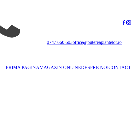
0747 660 603
office@putereaplantelor.ro
PRIMA PAGINA
MAGAZIN ONLINE
DESPRE NOI
CONTACT