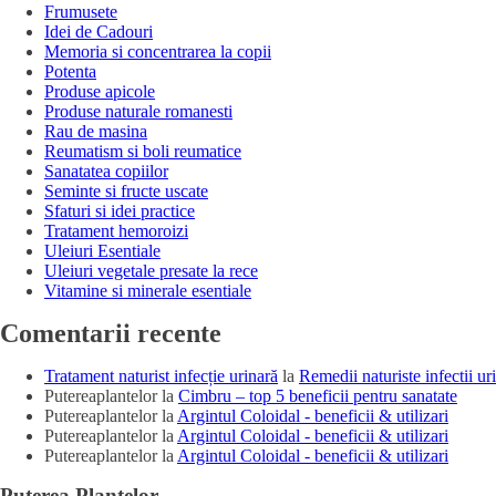
Frumusete
Idei de Cadouri
Memoria si concentrarea la copii
Potenta
Produse apicole
Produse naturale romanesti
Rau de masina
Reumatism si boli reumatice
Sanatatea copiilor
Seminte si fructe uscate
Sfaturi si idei practice
Tratament hemoroizi
Uleiuri Esentiale
Uleiuri vegetale presate la rece
Vitamine si minerale esentiale
Comentarii recente
Tratament naturist infecție urinară
la
Remedii naturiste infectii ur
Putereaplantelor
la
Cimbru – top 5 beneficii pentru sanatate
Putereaplantelor
la
Argintul Coloidal - beneficii & utilizari
Putereaplantelor
la
Argintul Coloidal - beneficii & utilizari
Putereaplantelor
la
Argintul Coloidal - beneficii & utilizari
Puterea Plantelor