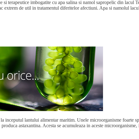
 terapeutice imbogatite cu apa salina si namol sapropelic din lacul Te
fac extrem de util in tratamentul diferitelor afectiuni. Apa si namolul lac
 la inceputul lantului alimentar maritim. Unele microorganisme foarte s
sa produca astaxantina. Acesta se acumuleaza in aceste microorganisme, i