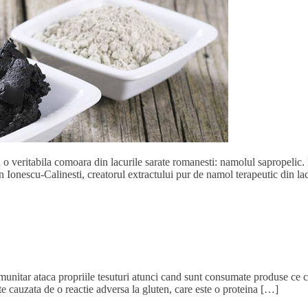
 o veritabila comoara din lacurile sarate romanesti: namolul sapropelic. 
n Ionescu-Calinesti, creatorul extractului pur de namol terapeutic din l
imunitar ataca propriile tesuturi atunci cand sunt consumate produse ce co
te cauzata de o reactie adversa la gluten, care este o proteina […]