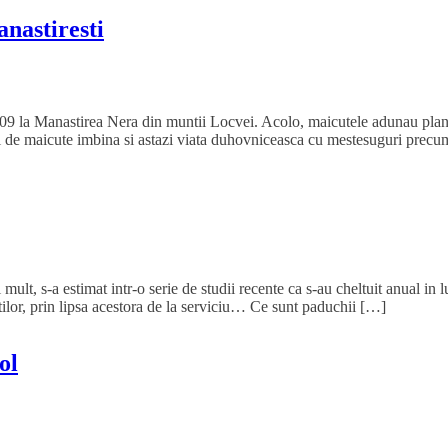
nastiresti
09 la Manastirea Nera din muntii Locvei. Acolo, maicutele adunau plantel
eci de maicute imbina si astazi viata duhovniceasca cu mestesuguri precu
 mult, s-a estimat intr-o serie de studii recente ca s-au cheltuit anual i
intilor, prin lipsa acestora de la serviciu… Ce sunt paduchii […]
ol