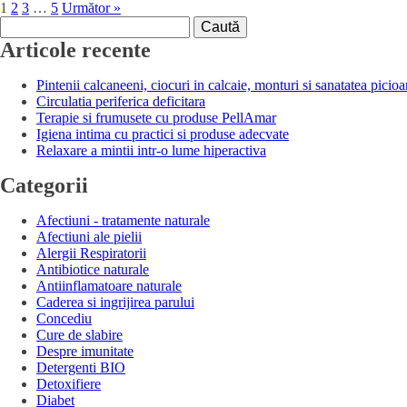
1
2
3
…
5
Următor »
Caută
după:
Articole recente
Pintenii calcaneeni, ciocuri in calcaie, monturi si sanatatea picioa
Circulatia periferica deficitara
Terapie si frumusete cu produse PellAmar
Igiena intima cu practici si produse adecvate
Relaxare a mintii intr-o lume hiperactiva
Categorii
Afectiuni - tratamente naturale
Afectiuni ale pielii
Alergii Respiratorii
Antibiotice naturale
Antiinflamatoare naturale
Caderea si ingrijirea parului
Concediu
Cure de slabire
Despre imunitate
Detergenti BIO
Detoxifiere
Diabet