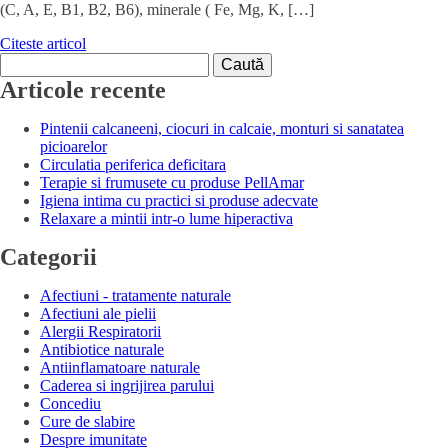
(C, A, E, B1, B2, B6), minerale ( Fe, Mg, K, […]
Citeste articol
Caută
după:
Articole recente
Pintenii calcaneeni, ciocuri in calcaie, monturi si sanatatea
picioarelor
Circulatia periferica deficitara
Terapie si frumusete cu produse PellAmar
Igiena intima cu practici si produse adecvate
Relaxare a mintii intr-o lume hiperactiva
Categorii
Afectiuni - tratamente naturale
Afectiuni ale pielii
Alergii Respiratorii
Antibiotice naturale
Antiinflamatoare naturale
Caderea si ingrijirea parului
Concediu
Cure de slabire
Despre imunitate