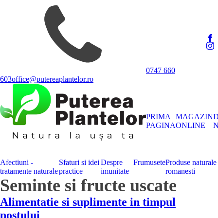
0747 660
603
office@putereaplantelor.ro
PRIMA
MAGAZIN
PAGINA
ONLINE
N
Afectiuni -
Sfaturi si idei
Despre
Frumusete
Produse naturale
tratamente naturale
practice
imunitate
romanesti
Seminte si fructe uscate
Alimentatie si suplimente in timpul
postului