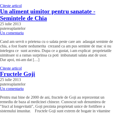
Citeste articol
Un aliment uimitor pentru sanatate -
Semintele de Chia
25 iulie 2013
putereaplantelor
Un comentariu
Cand am servit o prietena cu o salata peste care am adaugat seminte de
chia, a fost foarte nedumerita crezand ca am pus seminte de mac si nu
intelegea ce sunt acestea. Dupa ce a gustat, i-am explicat proprietatile
uimitoare si a ramas surprinsa ca poti imbunatati salata atat de usor.
Dar apoi, mi-am dat […]
Citeste articol
Fructele Goji
25 iulie 2013
putereaplantelor
Un comentariu
Pentru mai bine de 2000 de ani, fructele de Goji au reprezentat un
remediu de baza al medicinei chineze. Cunoscut sub denumirea de
"fruct al longevitatii", Goji prezinta proprietati unice de fortifiere a
sistemului imunitar. Fructele Goji sunt extrem de bogate in vitamine