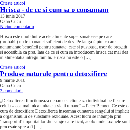
Citeste articol
Hrisca - de ce si cum sa o consumam
13 iunie 2017
Oana Cucu
Niciun comentariu
Hrisca este unul dintre acele alimente super sanatoase pe care
(probabil) nu le mananci suficient de des. Pe langa faptul ca are
nenumarate beneficii pentru sanatate, este si gustoasa, usor de pregatit
si accesibila ca pret. Iata de ce si cum sa introducem hrisca cat mai des
in alimentatia intregii familii. Hrisca nu este o […]
Citeste articol
Produse naturale pentru detoxifiere
9 martie 2016
Oana Cucu
2 comentarii
„Detoxifierea functioneaza deoarece actioneaza individual pe fiecare
celula – cea mai mica unitate a vietii umane” – Peter Bennett Ce este o
cura de detoxifiere Detoxifierea inseamna curatarea sangelui si implicit
a organismului de substante reziduale. Acest lucru se intampla prin
‘transportul’ impuritatilor din sange catre ficat, acolo unde toxinele sunt
procesate spre a fi […]