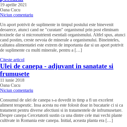
19 aprilie 2021
Oana Cucu
Niciun comentariu
Un aport potrivit de suplimente in timpul postului este binevenit
deoarece, atunci cand ne "curatam" organismul prin post eliminam
toxinele dar si micronutrienti esentiali organismului. Altfel spus, atunci
cand postim, creste nevoia de minerale a organismului. Bineinteles,
calitatea alimentatiei este extrem de importanta dar si un aport potrivit
de suplimente cu multi minerale, pentru a […]
Citeste articol
Ulei de canepa - adjuvant in sanatate si
frumusete
11 iunie 2018
Oana Cucu
Niciun comentariu
Consumul de ulei de canepa s-a dovedit in timp a fi un excelent
aliment terapeutic. Insa acesta nu este folosit doar in bucatarie ci si ca
tratament pentru diverse afectiuni si in tratamentele de infrumusetare.
Despre canepa Cercetatorii sustin ca una dintre cele mai vechi plante
cultivate in Romania este canepa. Initial, aceasta planta era […]