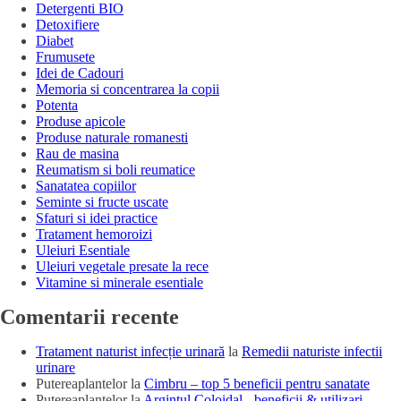
Detergenti BIO
Detoxifiere
Diabet
Frumusete
Idei de Cadouri
Memoria si concentrarea la copii
Potenta
Produse apicole
Produse naturale romanesti
Rau de masina
Reumatism si boli reumatice
Sanatatea copiilor
Seminte si fructe uscate
Sfaturi si idei practice
Tratament hemoroizi
Uleiuri Esentiale
Uleiuri vegetale presate la rece
Vitamine si minerale esentiale
Comentarii recente
Tratament naturist infecție urinară
la
Remedii naturiste infectii
urinare
Putereaplantelor
la
Cimbru – top 5 beneficii pentru sanatate
Putereaplantelor
la
Argintul Coloidal - beneficii & utilizari