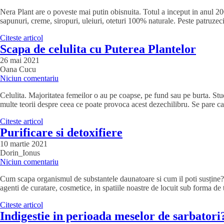
Nera Plant are o poveste mai putin obisnuita. Totul a inceput in anul 20
sapunuri, creme, siropuri, uleiuri, oteturi 100% naturale. Peste patruz
Citeste articol
Scapa de celulita cu Puterea Plantelor
26 mai 2021
Oana Cucu
Niciun comentariu
Celulita. Majoritatea femeilor o au pe coapse, pe fund sau pe burta. Studii
multe teorii despre ceea ce poate provoca acest dezechilibru. Se pare ca 
Citeste articol
Purificare si detoxifiere
10 martie 2021
Dorin_Ionus
Niciun comentariu
Cum scapa organismul de substantele daunatoare si cum il poti susține? C
agenti de curatare, cosmetice, in spatiile noastre de locuit sub forma de
Citeste articol
Indigestie in perioada meselor de sarbatori