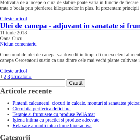
Motivatia de a incepe o cura de slabire poate varia in functie de fiecare
trata o boala prin pierderea kilogramelor in plus. Iti prezentam principii
Citeste articol
Ulei de canepa - adjuvant in sanatate si fr
11 iunie 2018
Oana Cucu
Niciun comentariu
Consumul de ulei de canepa s-a dovedit in timp a fi un excelent aliment t
canepa Cercetatorii sustin ca una dintre cele mai vechi plante cultivate 
Citeste articol
1
2
3
Următor »
Caută
după:
Articole recente
Pintenii calcaneeni, ciocuri in calcaie, monturi si sanatatea picioa
Circulatia periferica deficitara
Terapie si frumusete cu produse PellAmar
Igiena intima cu practici si produse adecvate
Relaxare a mintii intr-o lume hiperactiva
Categorii