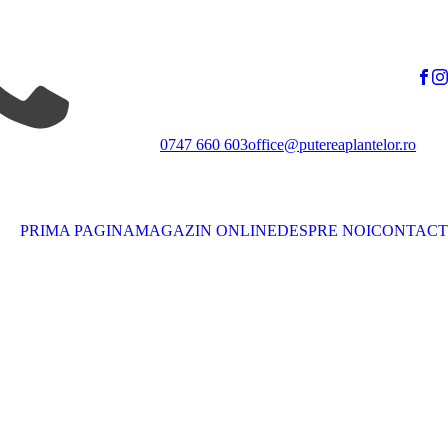
0747 660 603
office@putereaplantelor.ro
PRIMA PAGINA
MAGAZIN ONLINE
DESPRE NOI
CONTACT