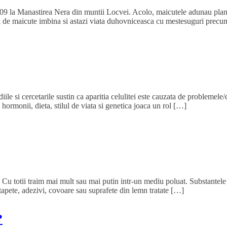
09 la Manastirea Nera din muntii Locvei. Acolo, maicutele adunau plantel
eci de maicute imbina si astazi viata duhovniceasca cu mestesuguri precu
le si cercetarile sustin ca aparitia celulitei este cauzata de problemele/d
hormonii, dieta, stilul de viata si genetica joaca un rol […]
u totii traim mai mult sau mai putin intr-un mediu poluat. Substantele no
 tapete, adezivi, covoare sau suprafete din lemn tratate […]
?