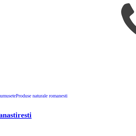
rumusete
Produse naturale romanesti
nastiresti