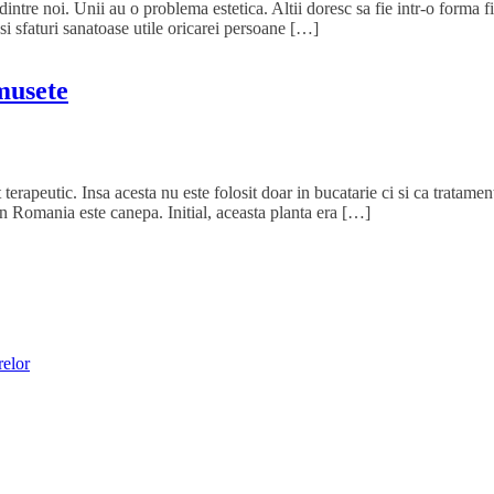
 dintre noi. Unii au o problema estetica. Altii doresc sa fie intr-o forma
 si sfaturi sanatoase utile oricarei persoane […]
umusete
erapeutic. Insa acesta nu este folosit doar in bucatarie ci si ca tratamen
in Romania este canepa. Initial, aceasta planta era […]
relor