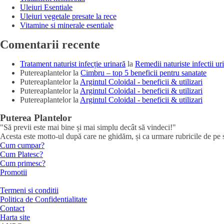
Uleiuri Esentiale
Uleiuri vegetale presate la rece
Vitamine si minerale esentiale
Comentarii recente
Tratament naturist infecție urinară
la
Remedii naturiste infectii ur
Putereaplantelor
la
Cimbru – top 5 beneficii pentru sanatate
Putereaplantelor
la
Argintul Coloidal - beneficii & utilizari
Putereaplantelor
la
Argintul Coloidal - beneficii & utilizari
Putereaplantelor
la
Argintul Coloidal - beneficii & utilizari
Puterea Plantelor
"Să previi este mai bine și mai simplu decât să vindeci!"
Acesta este motto-ul după care ne ghidăm, și ca urmare rubricile de pe sit
Cum cumpar?
Cum Platesc?
Cum primesc?
Promotii
Termeni si conditii
Politica de Confidentialitate
Contact
Harta site