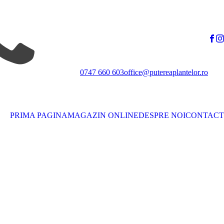
0747 660 603
office@putereaplantelor.ro
PRIMA PAGINA
MAGAZIN ONLINE
DESPRE NOI
CONTACT