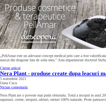
„PellAmar este un adevarat concept medical prin care a fost valorificata
nascut din dragoste fata de sotia mea." Asta impartaseste doctorul Stefa
Citeste articol
Nera Plant - produse create dupa leacuri ma
5 noiembrie 2021
Oana Cucu
Niciun comentariu
Nera Plant are o poveste mai putin obisnuita. Totul a inceput in anul 20
sapunuri, creme, siropuri, uleiuri, oteturi 100% naturale. Peste patruz