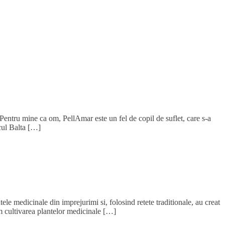
Pentru mine ca om, PellAmar este un fel de copil de suflet, care s-a
acul Balta […]
e medicinale din imprejurimi si, folosind retete traditionale, au creat
m cultivarea plantelor medicinale […]