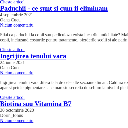
Citeste articol
Paduchii - ce sunt si cum ii eliminam
4 septembrie 2021
Oana Cucu
Niciun comentariu
Stiai ca paduchii la copii sau pediculoza exista inca din antichitate? Mai
copii, incluzand costurile pentru tratamente, pierderile scolii si ale par
Citeste articol
Ingrijirea tenului vara
24 iunie 2021
Oana Cucu
Niciun comentariu
Ingrijirea tenului vara difera fata de celelalte sezoane din an. Caldura e
apar si petele pigmentare si se mareste secretia de sebum la nivelul pielii
Citeste articol
Biotina sau Vitamina B7
30 octombrie 2020
Dorin_Ionus
Niciun comentariu