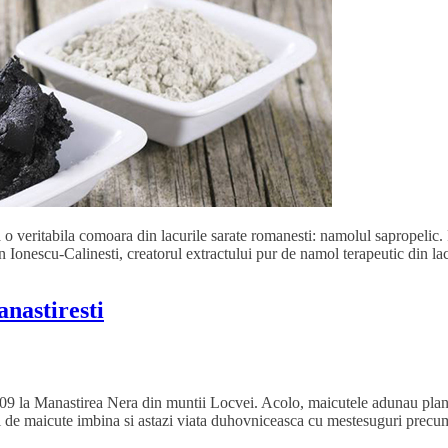
 o veritabila comoara din lacurile sarate romanesti: namolul sapropelic. 
n Ionescu-Calinesti, creatorul extractului pur de namol terapeutic din l
nastiresti
09 la Manastirea Nera din muntii Locvei. Acolo, maicutele adunau plantel
eci de maicute imbina si astazi viata duhovniceasca cu mestesuguri precu