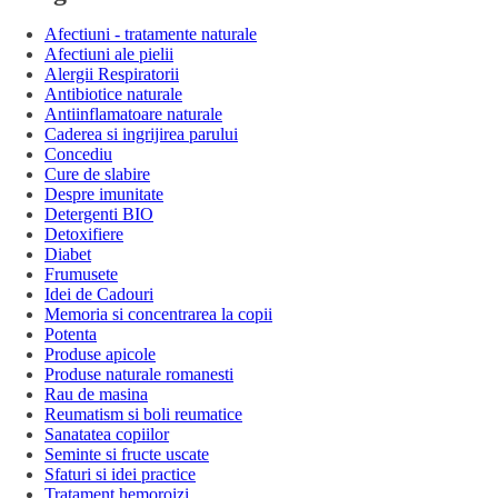
Afectiuni - tratamente naturale
Afectiuni ale pielii
Alergii Respiratorii
Antibiotice naturale
Antiinflamatoare naturale
Caderea si ingrijirea parului
Concediu
Cure de slabire
Despre imunitate
Detergenti BIO
Detoxifiere
Diabet
Frumusete
Idei de Cadouri
Memoria si concentrarea la copii
Potenta
Produse apicole
Produse naturale romanesti
Rau de masina
Reumatism si boli reumatice
Sanatatea copiilor
Seminte si fructe uscate
Sfaturi si idei practice
Tratament hemoroizi