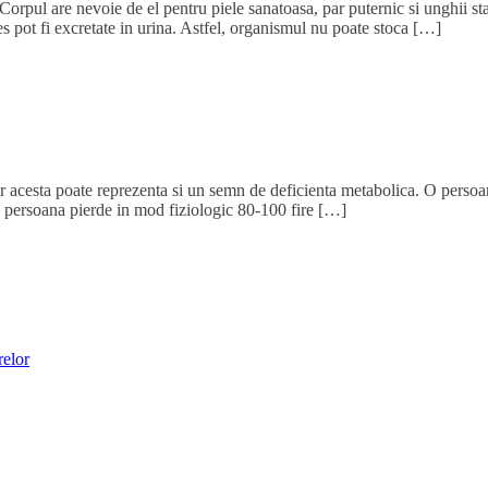
rpul are nevoie de el pentru piele sanatoasa, par puternic si unghii stabi
s pot fi excretate in urina. Astfel, organismul nu poate stoca […]
ar acesta poate reprezenta si un semn de deficienta metabolica. O persoa
 o persoana pierde in mod fiziologic 80-100 fire […]
relor