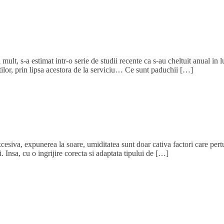
 mult, s-a estimat intr-o serie de studii recente ca s-au cheltuit anual i
intilor, prin lipsa acestora de la serviciu… Ce sunt paduchii […]
xcesiva, expunerea la soare, umiditatea sunt doar cativa factori care pert
. Insa, cu o ingrijire corecta si adaptata tipului de […]