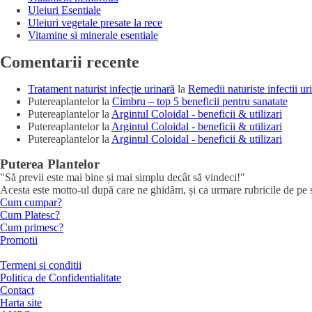
Uleiuri Esentiale
Uleiuri vegetale presate la rece
Vitamine si minerale esentiale
Comentarii recente
Tratament naturist infecție urinară
la
Remedii naturiste infectii ur
Putereaplantelor
la
Cimbru – top 5 beneficii pentru sanatate
Putereaplantelor
la
Argintul Coloidal - beneficii & utilizari
Putereaplantelor
la
Argintul Coloidal - beneficii & utilizari
Putereaplantelor
la
Argintul Coloidal - beneficii & utilizari
Puterea Plantelor
"Să previi este mai bine și mai simplu decât să vindeci!"
Acesta este motto-ul după care ne ghidăm, și ca urmare rubricile de pe sit
Cum cumpar?
Cum Platesc?
Cum primesc?
Promotii
Termeni si conditii
Politica de Confidentialitate
Contact
Harta site