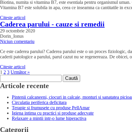
Biotina, numita si vitamina B7, este esentiala pentru organismul uman. Co
Vitamina B7 este solubila in apa, ceea ce inseamna ca cantitatile in exce
Citeste articol
Caderea parului - cauze si remedii
29 octombrie 2020
Dorin_Ionus
Niciun comentariu
Ce este caderea parului? Caderea parului este o un proces fiziologic, d
caderii patologice a parului, parul cazut nu se regenereaza. De obicei,
Citeste articol
1
2
3
Următor »
Caută
după:
Articole recente
Pintenii calcaneeni, ciocuri in calcaie, monturi si sanatatea picioa
Circulatia periferica deficitara
Terapie si frumusete cu produse PellAmar
Igiena intima cu practici si produse adecvate
Relaxare a mintii intr-o lume hiperactiva
Categorii