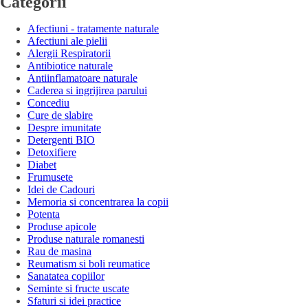
Categorii
Afectiuni - tratamente naturale
Afectiuni ale pielii
Alergii Respiratorii
Antibiotice naturale
Antiinflamatoare naturale
Caderea si ingrijirea parului
Concediu
Cure de slabire
Despre imunitate
Detergenti BIO
Detoxifiere
Diabet
Frumusete
Idei de Cadouri
Memoria si concentrarea la copii
Potenta
Produse apicole
Produse naturale romanesti
Rau de masina
Reumatism si boli reumatice
Sanatatea copiilor
Seminte si fructe uscate
Sfaturi si idei practice