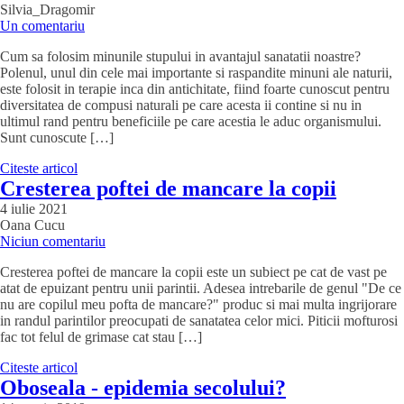
Silvia_Dragomir
Un comentariu
Cum sa folosim minunile stupului in avantajul sanatatii noastre?
Polenul, unul din cele mai importante si raspandite minuni ale naturii,
este folosit in terapie inca din antichitate, fiind foarte cunoscut pentru
diversitatea de compusi naturali pe care acesta ii contine si nu in
ultimul rand pentru beneficiile pe care acestia le aduc organismului.
Sunt cunoscute […]
Citeste articol
Cresterea poftei de mancare la copii
4 iulie 2021
Oana Cucu
Niciun comentariu
Cresterea poftei de mancare la copii este un subiect pe cat de vast pe
atat de epuizant pentru unii parintii. Adesea intrebarile de genul "De ce
nu are copilul meu pofta de mancare?" produc si mai multa ingrijorare
in randul parintilor preocupati de sanatatea celor mici. Piticii mofturosi
fac tot felul de grimase cat stau […]
Citeste articol
Oboseala - epidemia secolului?