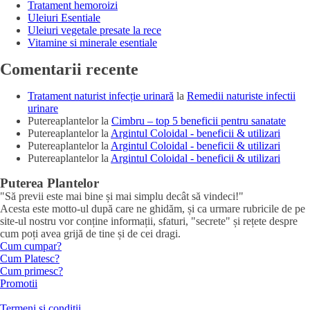
Tratament hemoroizi
Uleiuri Esentiale
Uleiuri vegetale presate la rece
Vitamine si minerale esentiale
Comentarii recente
Tratament naturist infecție urinară
la
Remedii naturiste infectii
urinare
Putereaplantelor
la
Cimbru – top 5 beneficii pentru sanatate
Putereaplantelor
la
Argintul Coloidal - beneficii & utilizari
Putereaplantelor
la
Argintul Coloidal - beneficii & utilizari
Putereaplantelor
la
Argintul Coloidal - beneficii & utilizari
Puterea Plantelor
"Să previi este mai bine și mai simplu decât să vindeci!"
Acesta este motto-ul după care ne ghidăm, și ca urmare rubricile de pe
site-ul nostru vor conține informații, sfaturi, "secrete" și rețete despre
cum poți avea grijă de tine și de cei dragi.
Cum cumpar?
Cum Platesc?
Cum primesc?
Promotii
Termeni si conditii